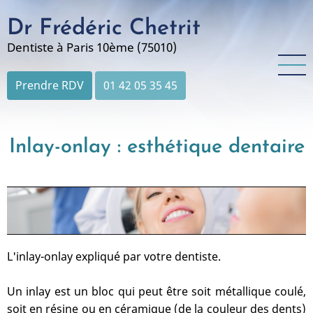
Aller
Dr Frédéric Chetrit
au
contenu
Dentiste à Paris 10ème (75010)
principal
Prendre RDV
01 42 05 35 45
Inlay-onlay : esthétique dentaire
L'inlay-onlay expliqué par votre dentiste.
Un inlay est un bloc qui peut être soit métallique coulé,
soit en résine ou en céramique (de la couleur des dents)