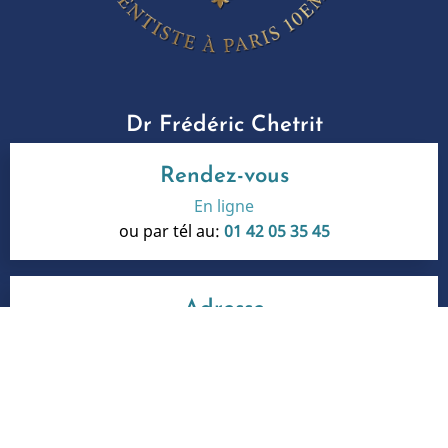
Dr Frédéric Chetrit
Rendez-vous
En ligne
ou par tél au:
01 42 05 35 45
Adresse
125-127, Quai de Valmy Batiment D
75010 Paris 10ème
Honoraires
-
Info Conseil de l'Ordre
-
Mentions légales
Le site dentiste a été réalisé par
www.denti.site