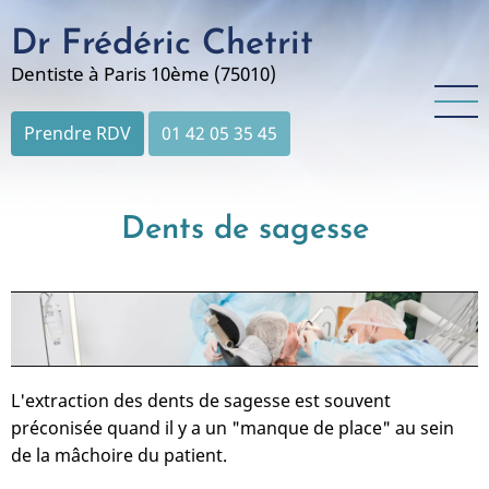
Aller
Dr Frédéric Chetrit
au
contenu
Dentiste à Paris 10ème (75010)
principal
Prendre RDV
01 42 05 35 45
Dents de sagesse
L'extraction des dents de sagesse est souvent
préconisée quand il y a un "manque de place" au sein
de la mâchoire du patient.