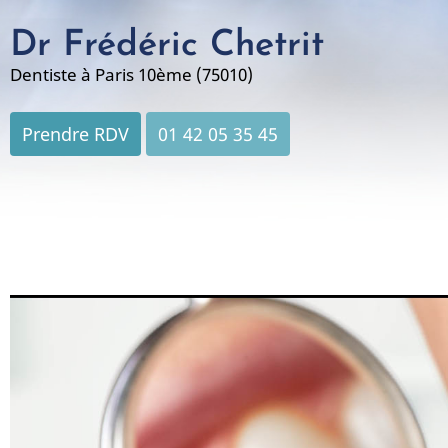
Aller
Dr Frédéric Chetrit
au
contenu
Dentiste à Paris 10ème (75010)
principal
Prendre RDV
01 42 05 35 45