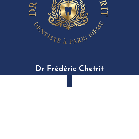
Dr Frédéric Chetrit
125-
5
onoraires
-
Info Conseil de l'Ordre
-
Mentions légale
Le site dentiste a été réalisé par
www.denti.site